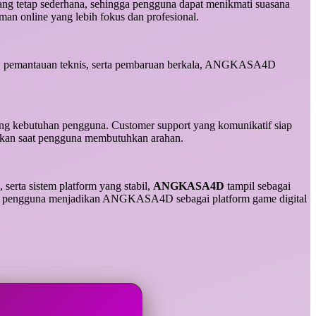
yang tetap sederhana, sehingga pengguna dapat menikmati suasana
man online yang lebih fokus dan profesional.
ata, pemantauan teknis, serta pembaruan berkala, ANGKASA4D
ng kebutuhan pengguna. Customer support yang komunikatif siap
otkan saat pengguna membutuhkan arahan.
 serta sistem platform yang stabil,
ANGKASA4D
tampil sebagai
manan pengguna menjadikan ANGKASA4D sebagai platform game digital