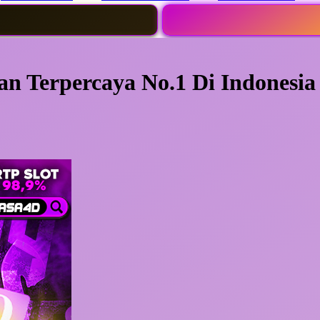
 Terpercaya No.1 Di Indonesia